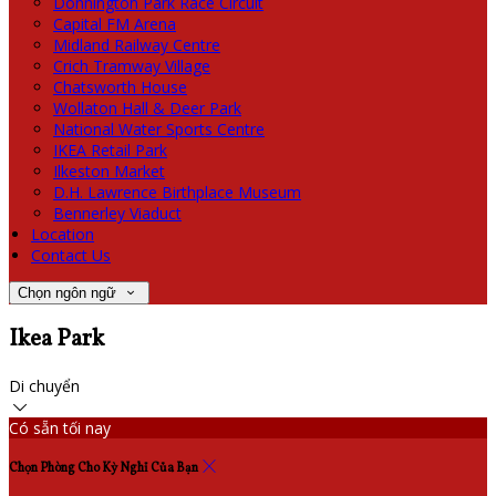
Donnington Park Race Circuit
Capital FM Arena
Midland Railway Centre
Crich Tramway Village
Chatsworth House
Wollaton Hall & Deer Park
National Water Sports Centre
IKEA Retail Park
Ilkeston Market
D.H. Lawrence Birthplace Museum
Bennerley Viaduct
Location
Contact Us
Chọn ngôn ngữ
Ikea Park
Di chuyển
Có sẵn tối nay
Chọn Phòng Cho Kỳ Nghỉ Của Bạn