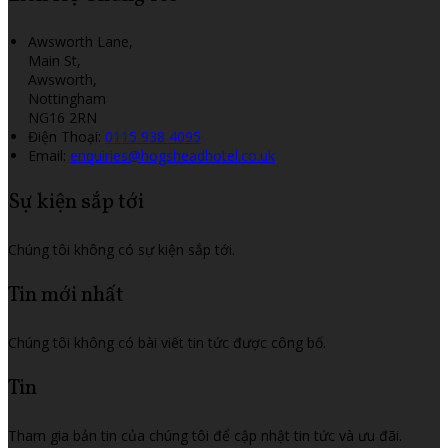
Awsworth Lane,
Main St,
Awsworth,
Nottingham
NG16 2RN
Điện Thoại
:
0115 938 4095
Email:
enquiries@hogsheadhotel.co.uk
Sự kiện sắp tới
Chúng tôi không có sự kiện sắp tới.
Tin mới nhất
Chúng tôi không có bài viết tin tức được công bố.
Tin
Tham gia bản tin của chúng tôi để cập nhật tin tức và ưu đãi.