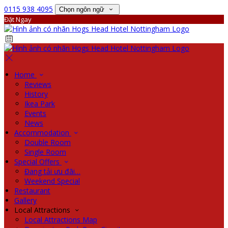
0115 938 4095
Chọn ngôn ngữ
Đặt Ngay
Home
Reviews
History
Ikea Park
Events
News
Accommodation
Double Room
Single Room
Special Offers
Đang tải ưu đãi…
Weekend Special
Restaurant
Gallery
Local Attractions
Local Attractions Map